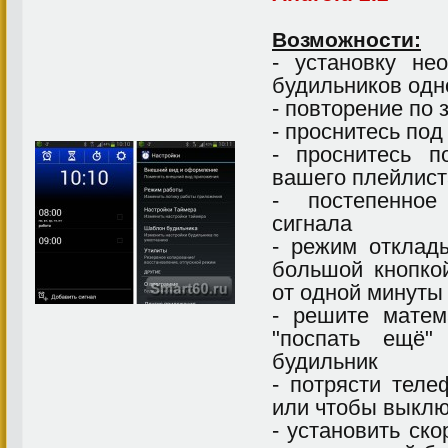
Возможности:
- установку нео
будильников од
- повторение по
- проснитесь по
- проснитесь 
вашего плейлист
- постепенное
сигнала
- режим отклады
большой кнопко
от одной минуты 
- решите матем
"поспать ещё"
будильник
- потрясти теле
или чтобы выклю
- установить ск