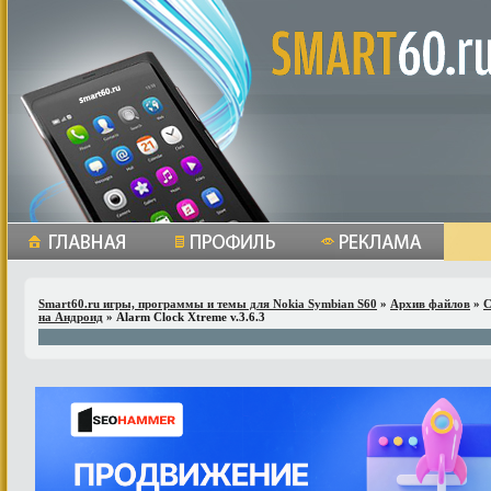
Smart60.ru игры, программы и темы для Nokia Symbian S60
»
Архив файлов
»
С
на Андроид
» Alarm Clock Xtreme v.3.6.3