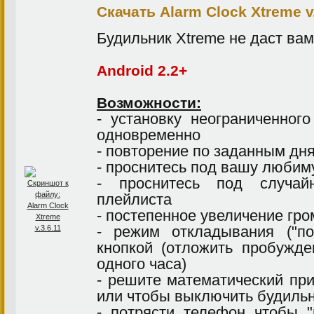
Скачать Alarm Clock Xtreme v.
Будильник Xtreme не даст вам
Android 2.2+
Возможности:
- установку неограниченног
одновременно
- повторение по заданным дн
- проснитесь под вашу любим
- проснитесь под случа
плейлиста
- постепенное увеличение гро
- режим откладывания ("п
кнопкой (отложить пробужд
одного часа)
- решите математический пр
или чтобы выключить будиль
- потрясти телефон чтобы 