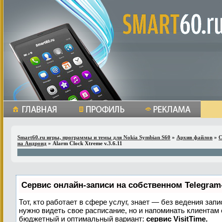
Smart60.ru игры, программы и темы для Nokia Symbian S60
»
Архив файлов
»
С
на Андроид
» Alarm Clock Xtreme v.3.6.11
Сервис онлайн-записи на собственном Telegram
Тот, кто работает в сфере услуг, знает — без ведения запи
нужно видеть свое расписание, но и напоминать клиентам
бюджетный и оптимальный вариант:
сервис VisitTime.