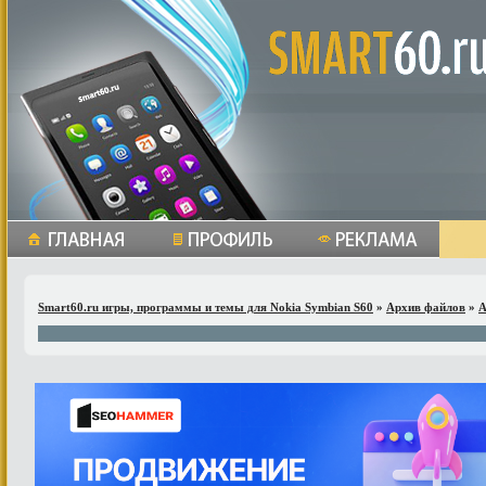
Smart60.ru игры, программы и темы для Nokia Symbian S60
»
Архив файлов
»
A