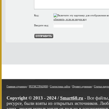
Код:
обновить, если не виден код
Введите код:
Главная страница
/
РЕГИСТРАЦИЯ
/
Статистика сайта
/
Привет админам
/
Статьи парт
Copyright © 2013 - 2024 /
Smart60.ru
- Все файлы
ресурсе, были взяты из открытых источников. Люб
здесь, может использоваться только в ознакомител