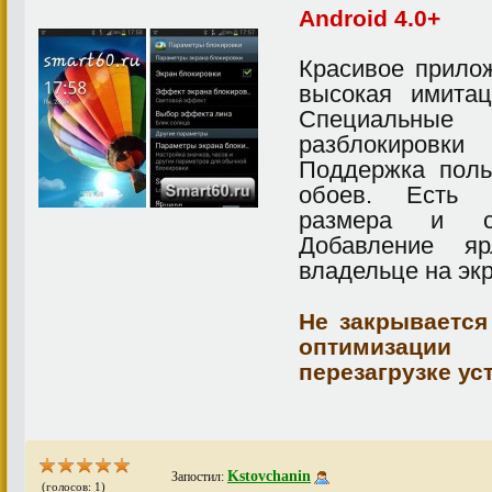
Android 4.0+
Красивое прилож
высокая имита
Специальные
разблокировки
Поддержка поль
обоев. Есть в
размера и с
Добавление я
владельце на эк
Не закрывается
оптимизации
перезагрузке ус
Kstovchanin
Запостил:
(голосов: 1)