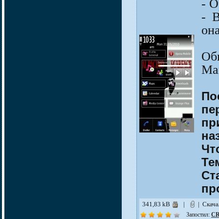
- 
- 
он
Об
Ма
По
пе
пр
на
Чт
Те
Ст
пр
341,83 kB
|
| Скач
Запостил:
CR