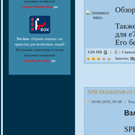
моделями телефонов!
Скачать Happy-box:
jar
Обзо
Также
для е
Sex-box
- сборник пошлых смс
Его б
приколов для необычных людей!
Программа совместима со всеми
8,80 MB
|
| Скачал
моделями телефонов!
Запостил:
Me
Скачать Sex-box:
jar
SPB MobileShell v3.
18-06-2010, 09:48 | Раз
Вз
SP