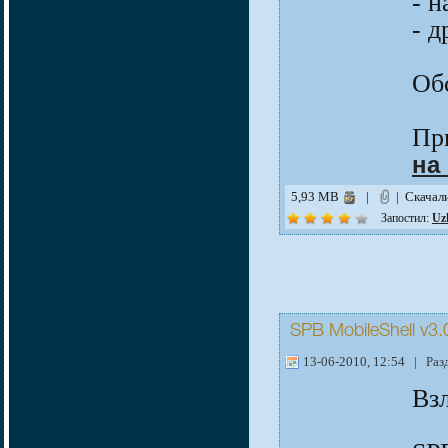
- н
- 
Об
Пр
на
5,93 MB
|
| Скачал
Запостил:
Uz
SPB MobileShell v3
13-06-2010, 12:54 | Раз
Вз