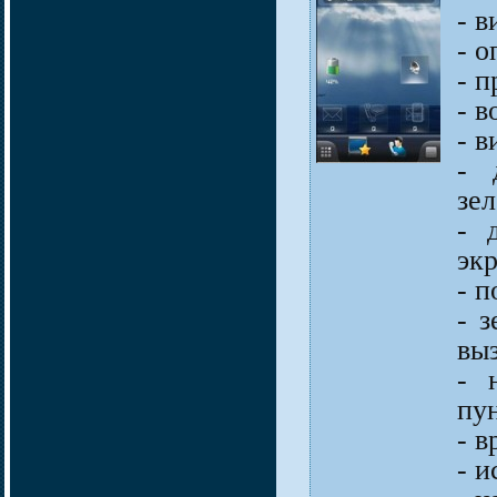
- в
- 
- 
- в
- в
- 
зе
- 
экр
- 
- 
вы
- 
пун
- в
- 