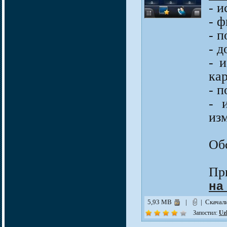
- 
- 
- 
- д
- 
ка
- 
- 
из
Об
Пр
на
5,93 MB
|
| Скачал
Запостил:
Uz