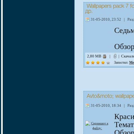
Wallpapers pack 7 
др.
31-05-2010, 23:52 | Раз
Седьм
Обзо
2,80 MB
|
| Скачал
Запостил:
Me
Avto&moto; wallpaper
31-05-2010, 18:34 | Раз
Краси
Темат
Обзо