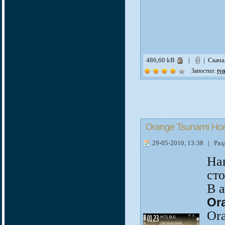
486,60 kB
|
| Скач
Запостил:
ty
Orange Tsunami Ho
29-05-2010, 13:38 | Раз
На
сто
В а
Or
Ora