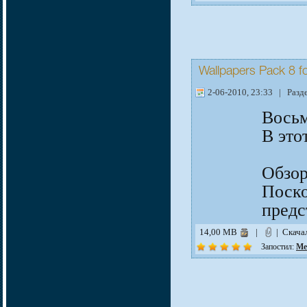
Wallpapers Pack 8 
2-06-2010, 23:33 | Разд
Восьм
В это
Обзо
Поск
предс
14,00 MB
|
| Скача
Запостил:
Me