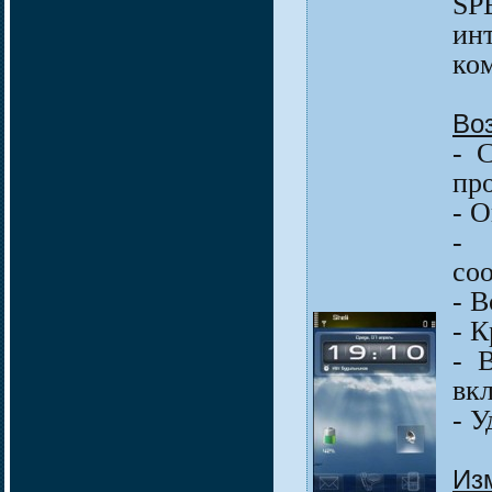
SP
ин
ко
Во
- 
пр
- 
- 
со
- 
- К
- 
вк
- У
Из