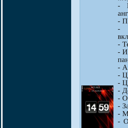
- 
ан
- 
- 
вк
- 
- 
па
- A
- Ц
- Ц
- 
- 
- 
- 
- 