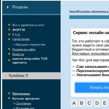
Разделы
Smart60.ru игры, программы и 
Все о заработке в сети!
ФОРУМ
Сервис онлайн-за
F.A.Q.
ОБМЕННИК
Тот, кто работает в с
» Народное творчество
нужно видеть свое ра
бюджетный и оптимал
Реклама на сайте
Для новых пользова
Новости
аккумулятор nokia 7520
Чат-бот для мастеров
supernova
—
Сам записывает 
—
Персонализирует 
—
Увеличивает дох
Symbian 9
Начать по
Программы
Каталог программ
A
B
C
D
E
»
Системные
»
Мультимедиа