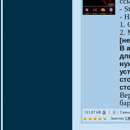
сс
- S
- 
1.
2.
[н
В 
дл
н
ус
ст
ст
Ве
ба
311,87 kB
|
| Скач
Запостил:
CR