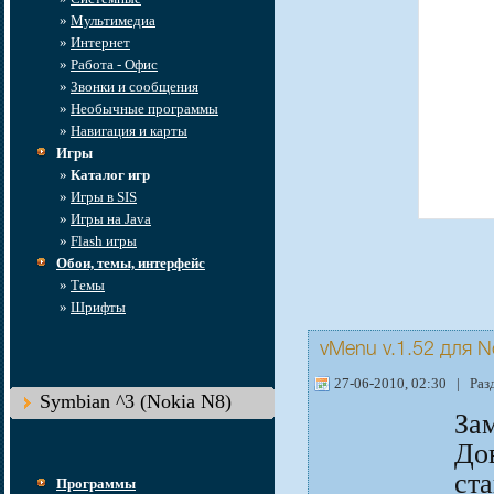
»
Мультимедиа
»
Интернет
»
Работа - Офис
»
Звонки и сообщения
»
Необычные программы
»
Навигация и карты
Игры
»
Каталог игр
»
Игры в SIS
»
Игры на Java
»
Flash игры
Обои, темы, интерфейс
»
Темы
»
Шрифты
vMenu v.1.52
для
N
27-06-2010, 02:30 | Раз
Symbian ^3 (Nokia N8)
За
До
ст
Программы