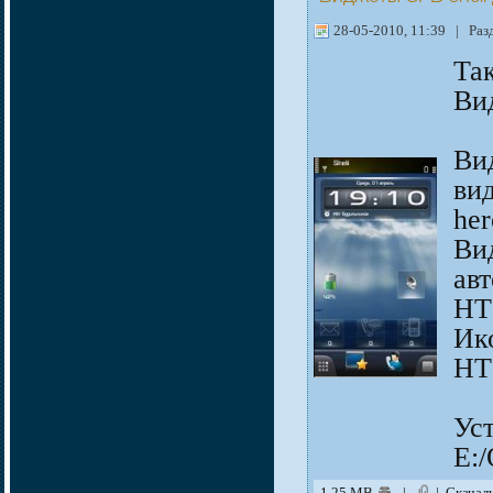
28-05-2010, 11:39 | Раз
Так
Вид
Ви
ви
her
Ви
ав
HT
Ик
HT
Ус
E:/
1,25 MB
|
| Скачал