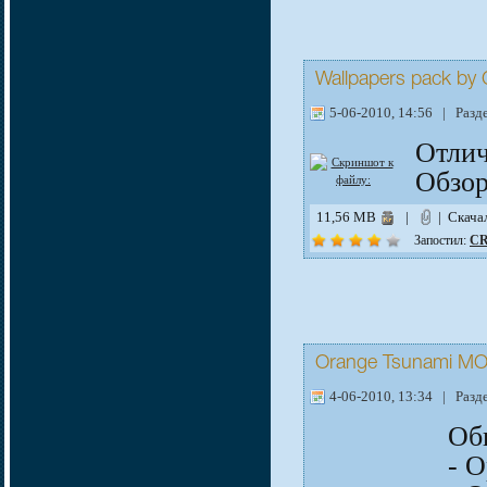
Wallpapers pack b
5-06-2010, 14:56 | Разд
Отлич
Обзо
11,56 MB
|
| Скача
Запостил:
CR
Orange Tsunami MO
4-06-2010, 13:34 | Разд
Об
- 