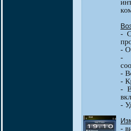
ин
ко
Во
- 
пр
- 
- 
со
- 
- К
- 
вк
- У
Из
- в