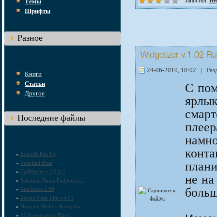
Запостил:
Hel
Темы
Шрифты
Разное
Widgetizer v.1.02 Ru
24-06-2010, 18:02 | Раз
Книги
Статьи
C пом
Другое
ярлы
смарт
Последние файлы
плеер
намно
конта
»
Animals Pair Up
плани
»
Inca Ball Blast
»
CallMaster v.2.9.0.2
не на
»
Petanque Boule Fighters v ...
больш
»
RndTones 1.00
»
Adobe Flash Lite v.4.01
»
Navigon Mobile Navigator ...
»
15 Screensavers Flash