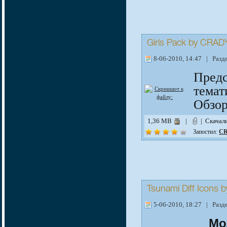
Girls Pack by CRA
8-06-2010, 14:47 | Разд
Пред
темат
Обзо
1,36 MB
|
| Скачал
Запостил:
CR
Tsunami Diff Icons by
5-06-2010, 18:27 | Разд
Мо