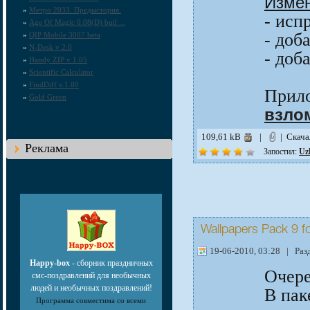
Измен
»
Метро 2033. Предыстория.
- исп
»
Age Of Magic 0.08(D) buil ...
- доб
»
QIP Mobile 3007 beta
»
N-Desk v 2.0
- доб
»
Handy ZIP v 1.05
»
Scientific Calculator
»
FindDiff v.1.00
Прил
»
Gold Green
взло
109,61 kB
|
| Скача
Реклама
Запостил:
Uz
Wallpapers Pack 9 
19-06-2010, 03:28 | Раз
Happy-box
- сборник праздничных
Очере
смс-поздравлений для необычных
людей и необычных поздравлений!
В пак
Программа совместима со всеми