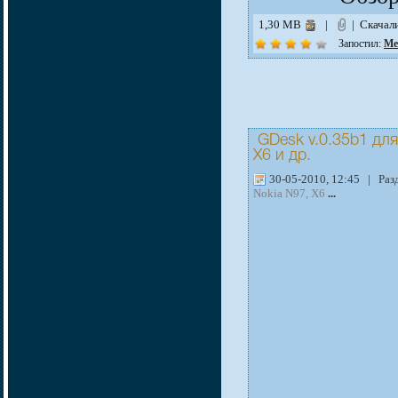
1,30 MB
|
| Скачал
Запостил:
Me
GDesk v.0.35b1
дл
X6
и др.
30-05-2010, 12:45 | Раз
Nokia N97, X6
...