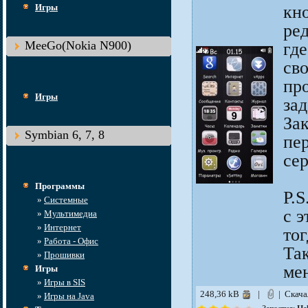
Игры
кн
ре
MeeGo(Nokia N900)
гд
сво
пр
Игры
за
З
Symbian 6, 7, 8
пе
сер
Программы
P.
»
Системные
с 
»
Мультимедиа
»
Интернет
то
»
Работа - Офис
Та
»
Прошивки
ме
Игры
»
Игры в SIS
248,36 kB
|
| Скач
»
Игры на Java