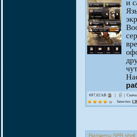
и 
Яз
эк
Во
се
вре
оф
дру
чу
На
ра
697,02 kB
|
| Скач
Запостил:
CR
Виджеты SPB shell