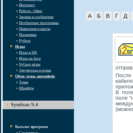
»
Интернет
»
Работа - Офис
А
Б
В
Г
Д
»
Звонки и сообщения
»
Необычные программы
»
Навигация и карты
»
Прошивки
»
Python
Игры
»
Игры в SIS
»
Игры на Java
»
N-Gage игры
отправ
»
Эмуляторы и ромы
После 
Обои, темы, интерфейс
кабеля
»
Темы
прилож
»
Шрифты
В поле
поле "
между
Symbian 9.4
(можно
Каталог программ
»
Системные