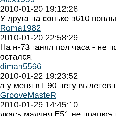
2010-01-20 19:12:28
У друга на соньке в610 попл
Roma1982
2010-01-20 22:58:29
На н-73 ганял пол часа - не п
остался!
diman5566
2010-01-22 19:23:52
а у меня в Е90 нету вылетевш
GrooveMasteR
2010-01-29 14:45:10
якась маячня.Е51 не працюэ 