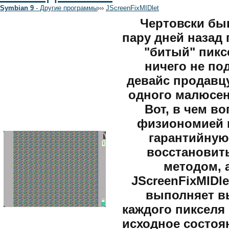
Symbian 9
- Другие программы
›
›
›
JScreenFixMIDlet
Чертовски быв
пару дней назад
"битый" пиксел
ничего не по
девайс продавцу
одного малюсень
Вот, в чем во
физиономией и
гарантийную
восстановит
методом, 
JScreenFixMIDl
выполняет в
каждого пикселя
исходное состоя