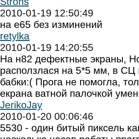
Strons
2010-01-19 12:50:49
на е65 без изминений
retylka
2010-01-19 14:20:55
На н82 дефектные экраны, Но
расползлася на 5*5 мм, в СЦ 
бабки:( Прога не помогла, то
екрана ватной палочкой умен
JerikoJay
2010-01-20 00:06:46
5530 - один битый пиксель ка