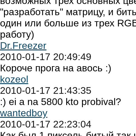
возможных трех основных цве
"разработать" матрицу, и би
один или больше из трех RGB
работу)
Dr.Freezer
2010-01-17 20:49:49
Короче прога на авось :)
kozeol
2010-01-17 21:43:35
:) ei a na 5800 kto probival?
wantedboy
2010-01-17 22:23:04
Как был 1 пиксель битый,так и