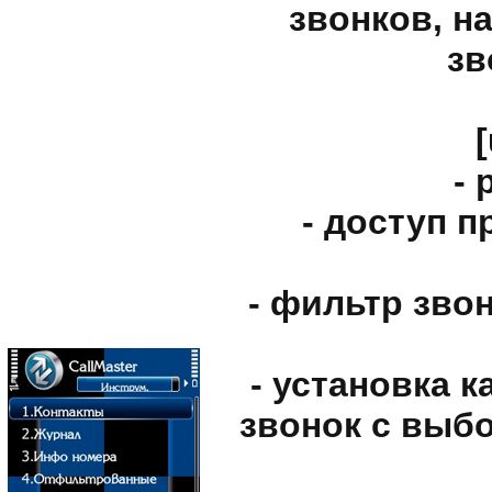
звонков, н
зв
- 
- доступ 
- фильтр зво
- установка 
звонок с выб