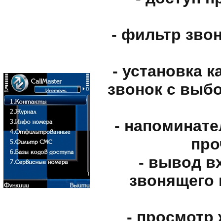
- фильтр зво
- установка 
звонок с выб
- напоминате
про
- вывод в
звонящего 
- просмотр