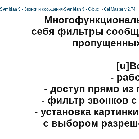
Symbian 9
- Звонки и сообщения
›
Symbian 9
- Офис
›
›
›
CallMaster v.2.74
Многофункционал
себя фильтры сообще
пропущенных
[u]В
- раб
- доступ прямо из
- фильтр звонков 
- установка картинк
с выбором разреш