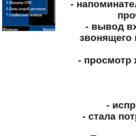
- напоминате
про
- вывод в
звонящего 
- просмотр
- исп
- стала по