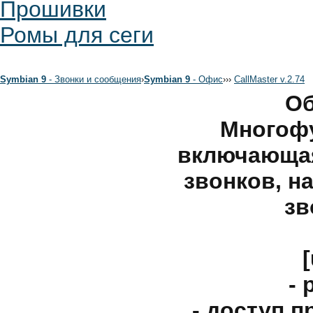
Прошивки
Ромы для сеги
Symbian 9
- Звонки и сообщения
›
Symbian 9
- Офис
›
›
›
CallMaster v.2.74
Об
Многоф
включающая
звонков, н
зв
- 
- доступ 