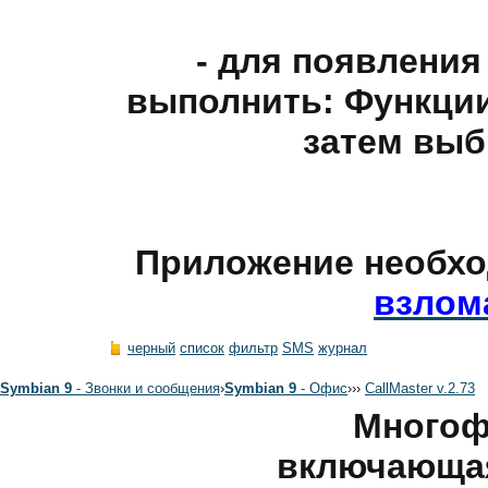
- для появления
выполнить: Функции
затем выб
Приложение необх
взлом
черный
список
фильтр
SMS
журнал
Symbian 9
- Звонки и сообщения
›
Symbian 9
- Офис
›
›
›
CallMaster v.2.73
Многоф
включающая