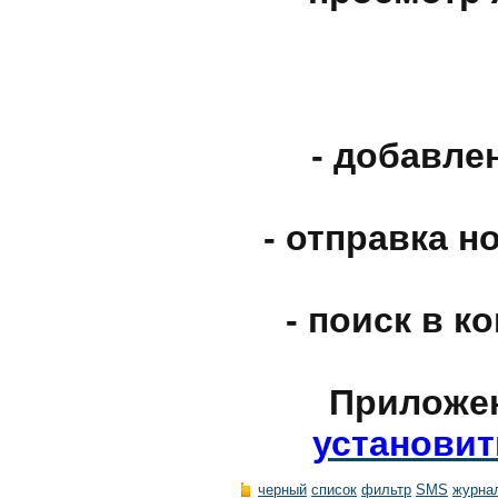
- добавле
- отправка 
- поиск в к
Приложе
установит
черный
список
фильтр
SMS
журна