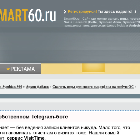
Регистрируйся!
Ты здесь надолго! :)
Smart60.ru - Сайт где можно скачать
игры
,
прогр
Nokia
Series 60 (
Belle
,
Symbian Anna
,
Symbian^3
программы, темы для смартфонов Nokia и
Androi
a Symbian S60
»
Архив файлов
»
Скачать игры для своего смартфона на любую ОС
»
обственном Telegram-боте
 знает — без ведения записи клиентов никуда. Мало того, что
о и напоминать клиентам о визитах тоже. Нашли самый
нт:
сервис VisitTime.