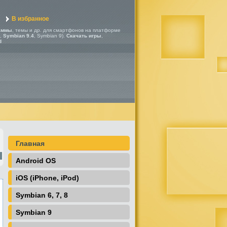
В избранное
аммы
, темы и др. для смартфонов на платформе
,
Symbian 9.4
, Symbian 9).
Скачать игры
,
d
Главная
Android OS
iOS (iPhone, iPod)
Symbian 6, 7, 8
Symbian 9