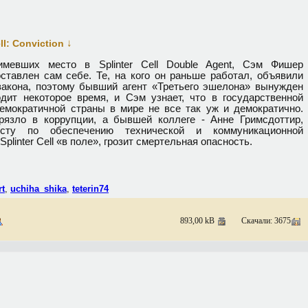
↓
ll: Conviction
имевших место в Splinter Cell Double Agent, Сэм Фишер
ставлен сам себе. Те, на кого он раньше работал, объявили
закона, поэтому бывший агент «Третьего эшелона» вынужден
дит некоторое время, и Сэм узнает, что в государственной
емократичной страны в мире не все так уж и демократично.
язло в коррупции, а бывшей коллеге - Анне Гримсдоттир,
исту по обеспечению технической и коммуникационной
plinter Cell «в поле», грозит смертельная опасность.
rt
,
uchiha_shika
,
teterin74
893,00 kB
Скачали: 3675