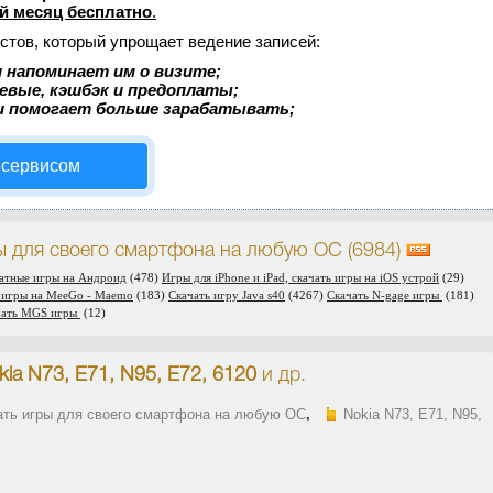
й месяц бесплатно
.
стов, который упрощает ведение записей:
 напоминает им о визите;
аевые, кэшбэк и предоплаты;
и помогает больше зарабатывать;
 сервисом
ы для своего смартфона на любую ОС (6984)
латные игры на Андроид
(478)
Игры для iPhone и iPad, скачать игры на iOS устрой
(29)
 игры на MeeGo - Maemo
(183)
Скачать игру Java s40
(4267)
Скачать N-gage игры
(181)
чать MGS игры
(12)
kia N73, E71, N95, E72, 6120
и др.
ать игры для своего смартфона на любую ОС
,
Nokia N73, E71, N95,