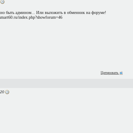
2
жно быть админом... Или выложить в обменник на форуме!
.smart60.ru/index.php?showforum=46
Цитировать
:20