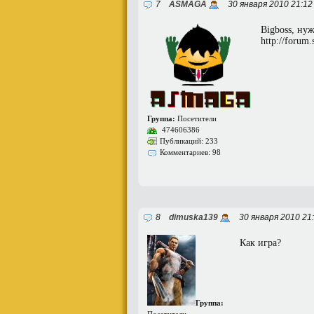
7
ASMAGA
30 января 2010 21:1
Bigboss, ну
http://forum
Группа:
Посетители
474606386
Публикаций: 233
Комментариев: 98
8
dimuska139
30 января 2010 21
Как игра?
Группа: