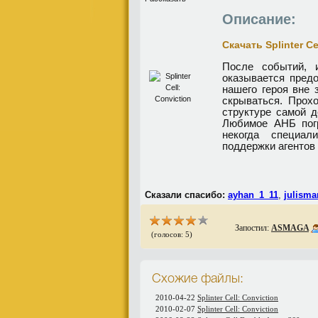
Описание:
Скачать Splinter Ce
После событий, 
оказывается предо
нашего героя вне 
скрываться. Прохо
структуре самой д
Любимое АНБ погр
некогда специал
поддержки агентов S
Сказали спасибо:
ayhan_1_11
,
julisma
Запостил:
ASMAGA
(голосов: 5)
Схожие файлы:
2010-04-22
Splinter Cell: Conviction
2010-02-07
Splinter Cell: Conviction