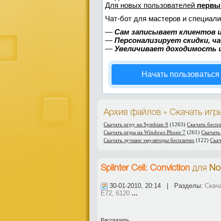
Для новых пользователей
первы
Чат-бот для мастеров и специали
—
Сам записывает клиентов и
—
Персонализирует скидки, ч
—
Увеличивает доходимость 
Начать пользоваться
Архив файлов » Скачать игр
Скачать игру на Symbian 9
(1263)
Скачать бесп
Скачать игры на Windows Phone 7
(261)
Скачать
Скачать лучшие эмуляторы бесплатно
(122)
Ска
Splinter Cell: Conviction
для
No
30-01-2010, 20:14 | Разделы:
Скач
E72, 6120
...
Рассказать