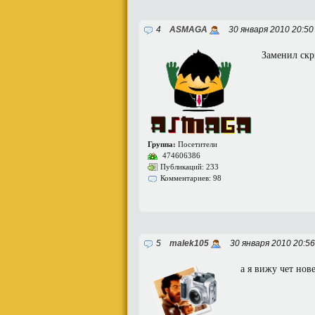
4
ASMAGA
30 января 2010 20:5
Заменил скри
Группа:
Посетители
474606386
Публикаций: 233
Комментариев: 98
5
malek105
30 января 2010 20:5
а я вижу чет нов