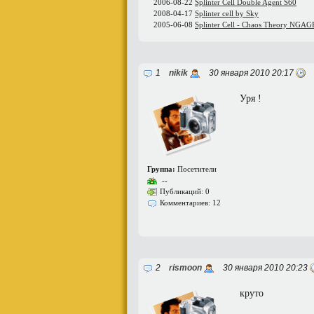
2006-08-22
Splinter Cell Double Agent S60
2008-04-17
Splinter cell by Sky
2005-06-08
Splinter Cell - Chaos Theory N
1
nikik
30 января 2010 20:17
Уря !
Группа:
Посетители
--
Публикаций: 0
Комментариев: 12
2
rismoon
30 января 2010 20:23
круто