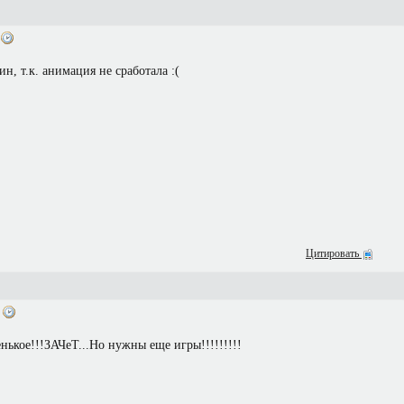
0
н, т.к. анимация не сработала :(
Цитировать
6
енькое!!!ЗАЧеТ...Но нужны еще игры!!!!!!!!!