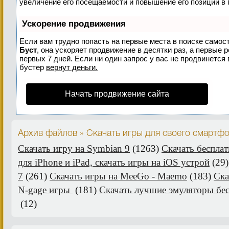
увеличение его посещаемости и повышение его позиций в 
Ускорение продвижения
Если вам трудно попасть на первые места в поиске самос
Буст
, она ускоряет продвижение в десятки раз, а первые 
первых 7 дней. Если ни один запрос у вас не продвинется 
бустер
вернут деньги.
Начать продвижение сайта
Архив файлов » Скачать игры для своего смартф
Скачать игру на Symbian 9
(1263)
Скачать беспла
для iPhone и iPad, скачать игры на iOS устрой
(29
7
(261)
Скачать игры на MeeGo - Maemo
(183)
Ска
N-gage игры
(181)
Скачать лучшие эмуляторы бе
(12)