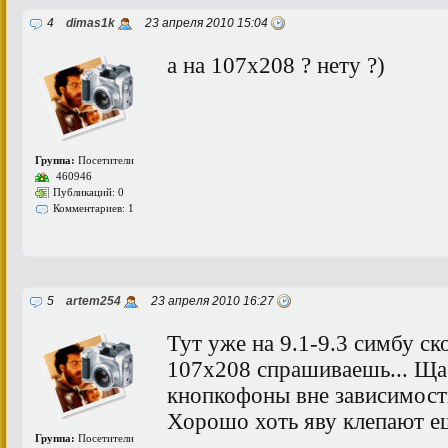
4
dimas1k
23 апреля 2010 15:04
а на 107х208 ? нету ?)
Группа:
Посетители
460946
Публикаций: 0
Комментариев: 1
5
artem254
23 апреля 2010 16:27
Тут уже на 9.1-9.3 симбу ско
107х208 спрашиваешь... Ща 
кнопкофоны вне зависимости
Хорошо хоть яву клепают ещ
Группа:
Посетители