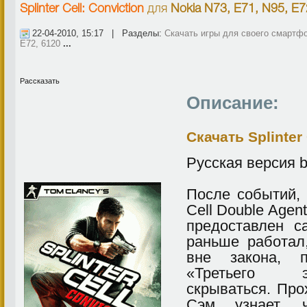
Splinter Cell: Conviction
для
Nokia N73, E71, N95, E7
22-04-2010, 15:17 | Разделы:
Скачать игры для своего смартф
E72, 6120
...
Рассказать
Описание:
Скачать Splinter 
Русская версия 
После событий, 
Cell Double Age
предоставлен с
раньше работал
вне закона, 
«Третьего 
скрываться. Про
Сэм узнает, ч