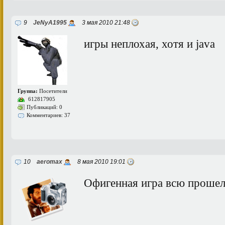
9
JeNyA1995
3 мая 2010 21:48
игры неплохая, хотя и java
Группа:
Посетители
612817905
Публикаций: 0
Комментариев: 37
10
aeromax
8 мая 2010 19:01
Офигенная игра всю проше