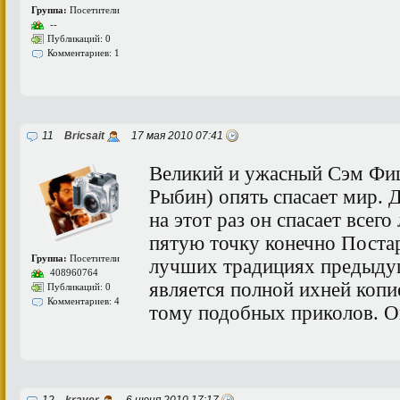
Группа:
Посетители
--
Публикаций: 0
Комментариев: 1
11
Bricsait
17 мая 2010 07:41
Великий и ужасный Сэм Фиш
Рыбин) опять спасает мир.
на этот раз он спасает всег
пятую точку конечно Постар
Группа:
Посетители
лучших традициях предыдущ
408960764
является полной ихней коп
Публикаций: 0
Комментариев: 4
тому подобных приколов. Оц