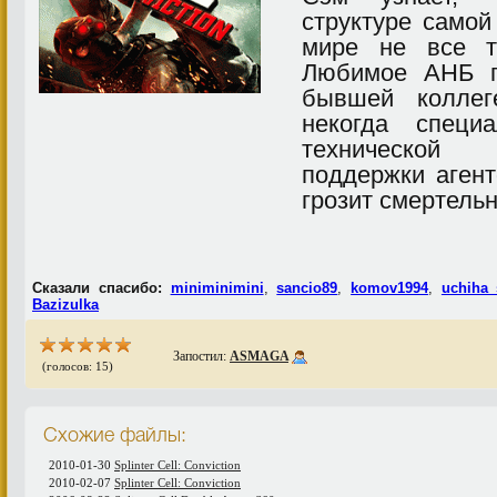
структуре самой
мире не все т
Любимое АНБ п
бывшей коллег
некогда специ
технической
поддержки агенто
грозит смертельн
Сказали спасибо:
miniminimini
,
sancio89
,
komov1994
,
uchiha_
Bazizulka
Запостил:
ASMAGA
(голосов: 15)
Схожие файлы:
2010-01-30
Splinter Cell: Conviction
2010-02-07
Splinter Cell: Conviction