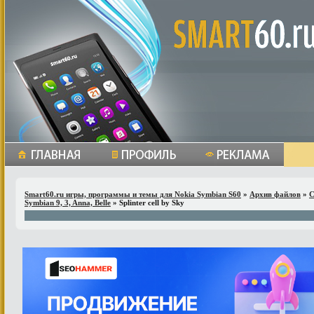
Smart60.ru игры, программы и темы для Nokia Symbian S60
»
Архив файлов
»
С
Symbian 9, 3, Anna, Belle
» Splinter cell by Sky