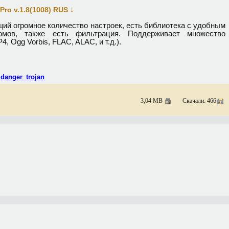
↓
ro v.1.8(1008) RUS
ий огромное количество настроек, есть библиотека с удобным
омов, также есть фильтрация. Поддерживает множество
, Ogg Vorbis, FLAC, ALAC, и т.д.).
,
danger_trojan
3,04 MB
Скачали: 466