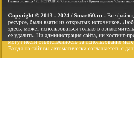
Главная страница
/
РЕГИСТРАЦИЯ
/
Статистика сайта
/
Привет админам
/
Статьи парт
Copyright © 2013 - 2024 /
Smart60.ru
- Все файлы
ресурсе, были взяты из открытых источников. Люб
здесь, может использоваться только в ознакомител
ее удалить. Ни администрация сайта, ни хостинг-п
могут нести ответственность за использование мате
Входя на сайт вы автоматически соглашаетесь с да