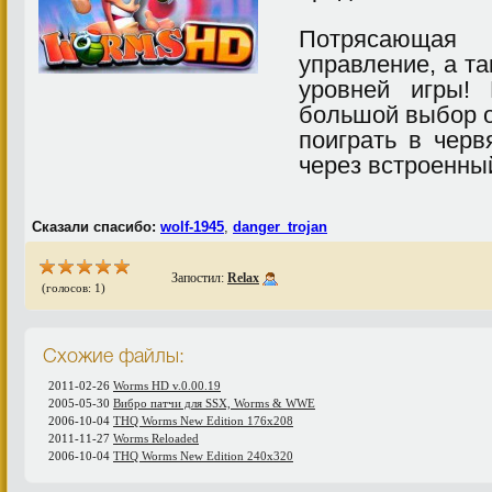
Потрясающа
управление, а т
уровней игры!
большой выбор о
поиграть в черв
через встроенны
Сказали спасибо:
wolf-1945
,
danger_trojan
Запостил:
Relax
(голосов: 1)
Схожие файлы:
2011-02-26
Worms HD v.0.00.19
2005-05-30
Вибро патчи для SSX, Worms & WWE
2006-10-04
THQ Worms New Edition 176x208
2011-11-27
Worms Reloaded
2006-10-04
THQ Worms New Edition 240x320