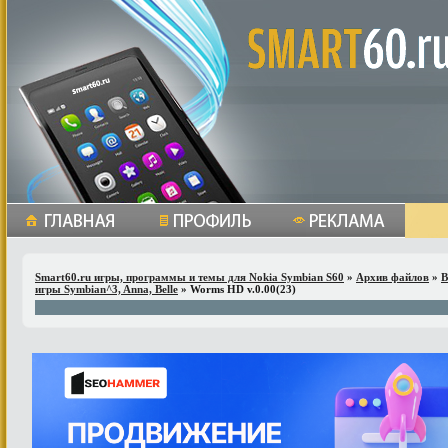
Smart60.ru игры, программы и темы для Nokia Symbian S60
»
Архив файлов
»
В
игры Symbian^3, Anna, Belle
» Worms HD v.0.00(23)