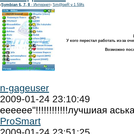
›
Symbian 6, 7, 8
- Интернет
›
Sm@peR v.1.59fs
У кого перестал работать из-за оч
Возможно посл
n-gageuser
2009-01-24 23:10:49
ееееее"!!!!!!!!!!!!лучшиая аська!
ProSmart
2009-01-24 23:51:25