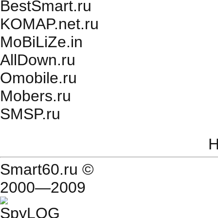
BestSmart.ru
KOMAP.net.ru
MoBiLiZe.in
AllDown.ru
Оmobile.ru
Mobers.ru
SMSP.ru
Н
Smart60.ru
©
2000—2009