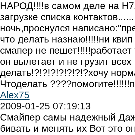
НАРОД!!!!в самом деле на Н7
загрузке списка контактов....
ночь,проснулся написано:"пре
что делать назнаю!!!!!ни кви
смапер не пешет!!!!!работает 
он вылетает и не грузит всех ко
делать!?!?!?!?!?!?!?хочу нор
Чтоделать ????помогите!!!!!!п
Alex75
2009-01-25 07:19:13
Смайпер самы надежный Даж
бивать и менять их Вот это о