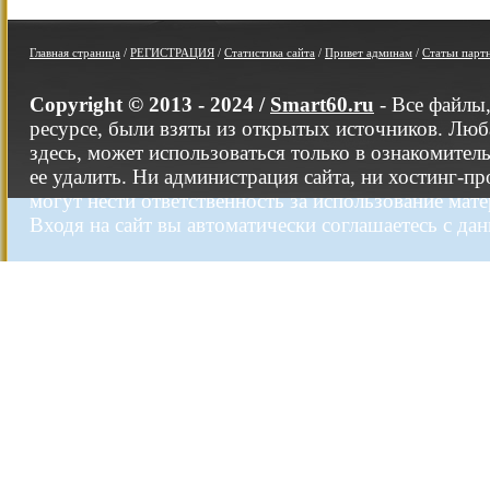
Главная страница
/
РЕГИСТРАЦИЯ
/
Статистика сайта
/
Привет админам
/
Статьи парт
Copyright © 2013 - 2024 /
Smart60.ru
- Все файлы
ресурсе, были взяты из открытых источников. Люб
здесь, может использоваться только в ознакомител
ее удалить. Ни администрация сайта, ни хостинг-п
могут нести ответственность за использование мате
Входя на сайт вы автоматически соглашаетесь с да