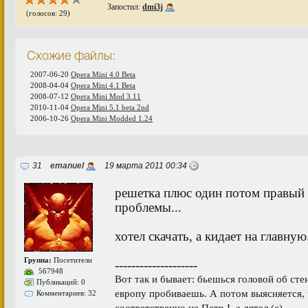
Запостил:
dmi3j
(голосов: 29)
Схожие файлы:
2007-06-20
Opera Mini 4.0 Beta
2008-04-04
Opera Mini 4.1 Beta
2008-07-12
Opera Mini Mod 3.11
2010-11-04
Opera Mini 5.1 beta 2nd
2006-10-26
Opera Mini Modded 1.24
31
emanuel
19 марта 2011 00:34
решетка плюс один потом правый 
проблемы...
хотел скачать, а кидает на главную.
Группа:
Посетители
--------------------
567948
Вот так и бывает: бьешься головой об сте
Публикаций: 0
европу пробиваешь. А потом выясняется, чт
Комментариев: 32