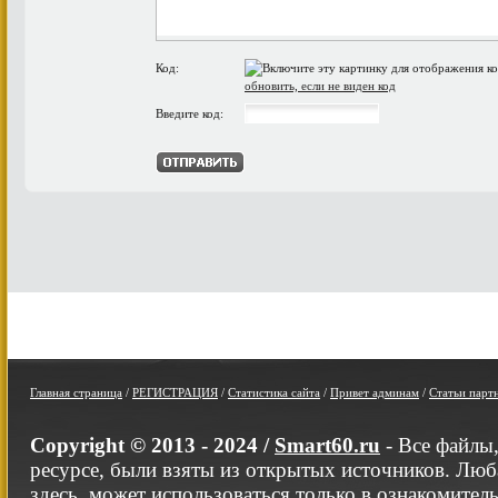
Код:
обновить, если не виден код
Введите код:
Главная страница
/
РЕГИСТРАЦИЯ
/
Статистика сайта
/
Привет админам
/
Статьи парт
Copyright © 2013 - 2024 /
Smart60.ru
- Все файлы
ресурсе, были взяты из открытых источников. Люб
здесь, может использоваться только в ознакомител