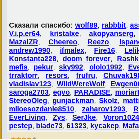
Сказали спасибо:
wolf89
,
rabbbit
,
as
V.i.p.er64
,
kristalxe
,
akopyanserg
MazaiZR
,
Cheereo
,
Reezo
,
ispan
andrew1990
,
ifmalex
,
Fire16
,
Leli
Konstanta228
,
doom_forever
,
Rashk
mefis
,
pekur
,
sky992
,
ololo1992
,
Eve
trraktorr
,
resors
,
frufru
,
Chuvak19
vladislav123
,
WildWereWolf
,
Ewgen0
saroga2703
,
egvo
,
PARADISE
,
moriart
StereoOleg
,
gunjackman
,
Skolz
,
matt
miloesozdanie8510
,
zaharov1293
,
R
EverLiving
,
Zys
,
SerJke
,
Voron102
pestep
,
blade73
,
61323
,
kycakep
,
Mafa