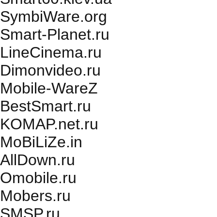
SymbiWare.org
Smart-Planet.ru
LineCinema.ru
Dimonvideo.ru
Mobile-WareZ
BestSmart.ru
KOMAP.net.ru
MoBiLiZe.in
AllDown.ru
Оmobile.ru
Mobers.ru
SMSP.ru