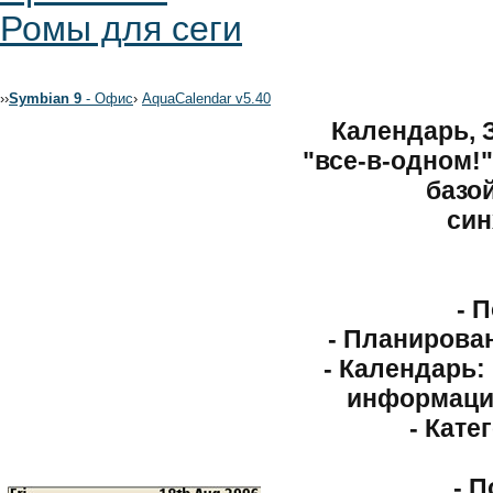
Ромы для сеги
›
›
Symbian 9
- Офис
›
AquaCalendar v5.40
Календарь, 
"все-в-одном!"
базо
син
- 
- Планирован
- Календарь:
информацие
- Кате
- 