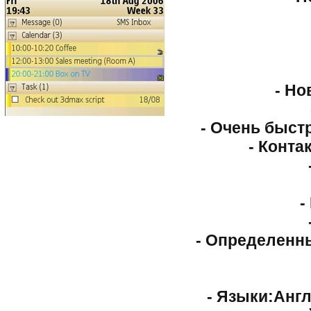
- Но
- Очень быст
- Конта
-
- Определенн
- Языки:Англ